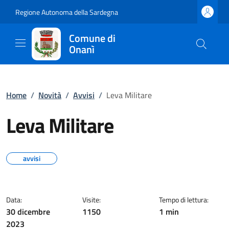
Regione Autonoma della Sardegna
Comune di
Onanì
Home
/
Novità
/
Avvisi
/
Leva Militare
Leva Militare
avvisi
Data:
Visite:
Tempo di lettura:
30 dicembre
1150
1 min
2023