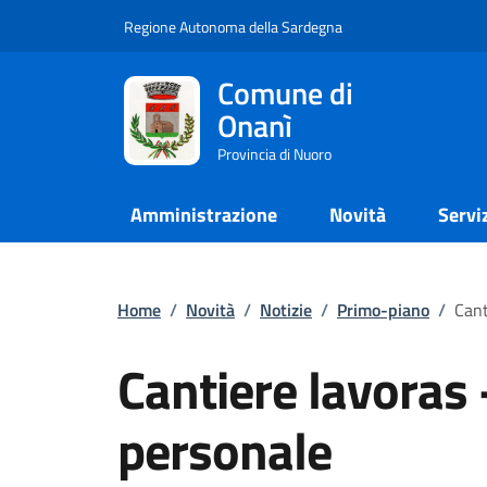
Regione Autonoma della Sardegna
Comune di
Onanì
Provincia di Nuoro
Amministrazione
Novità
Servi
Home
/
Novità
/
Notizie
/
Primo-piano
/
Cant
Cantiere lavoras
personale