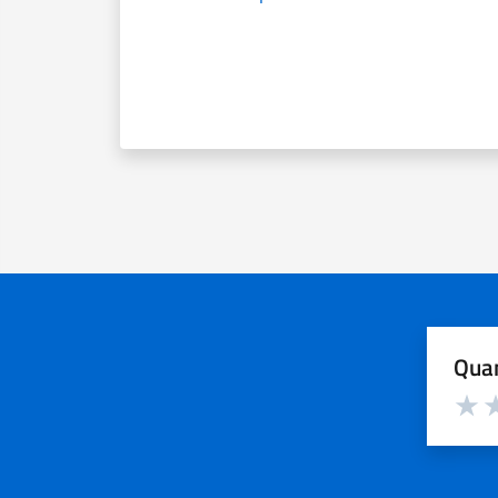
Quan
Valuta d
Valuta
Va